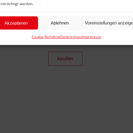
inträchtigt werden.
Kalle Kraft – Der Intensive – lässt d
den nötigen Ruck, damit Sie morgens
Akzeptieren
Ablehnen
Voreinstellungen anzeig
Diese Kaffeeröstung besteht zu 50
Cookie-Richtlinie
Datenschutz
Impressum
Bohnen. Herkunftsländer: Indien, Ko
kaufen