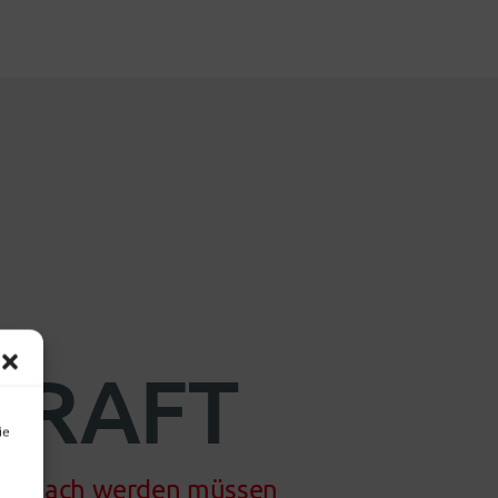
KRAFT
ie
nell wach werden müssen