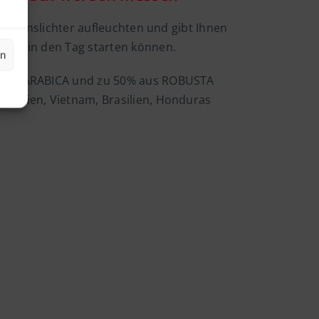
ie Lebenslichter aufleuchten und gibt Ihnen
 gut in den Tag starten können.
en
% aus ARABICA und zu 50% aus ROBUSTA
lumbien, Vietnam, Brasilien, Honduras