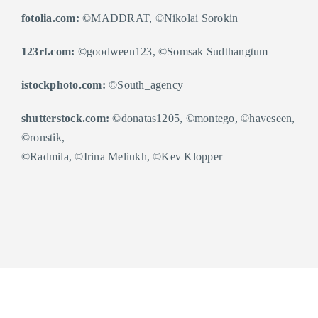
fotolia.com:
©MADDRAT, ©Nikolai Sorokin
123rf.com:
©goodween123, ©Somsak Sudthangtum
istockphoto.com:
©South_agency
shutterstock.com:
©donatas1205, ©montego, ©haveseen,
©ronstik,
©Radmila, ©Irina Meliukh, ©Kev Klopper