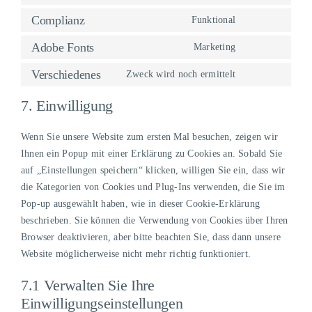
Consent
service
fonts
to
Complianz
Funktional
google-
Consent
service
maps
to
Adobe Fonts
Marketing
youtube
Consent
service
to
Verschiedenes
Zweck wird noch ermittelt
complianz
Consent
service
to
7. Einwilligung
adobe-
service
fonts
verschiedenes
Wenn Sie unsere Website zum ersten Mal besuchen, zeigen wir
Ihnen ein Popup mit einer Erklärung zu Cookies an. Sobald Sie
auf „Einstellungen speichern“ klicken, willigen Sie ein, dass wir
die Kategorien von Cookies und Plug-Ins verwenden, die Sie im
Pop-up ausgewählt haben, wie in dieser Cookie-Erklärung
beschrieben. Sie können die Verwendung von Cookies über Ihren
Browser deaktivieren, aber bitte beachten Sie, dass dann unsere
Website möglicherweise nicht mehr richtig funktioniert.
7.1 Verwalten Sie Ihre
Einwilligungseinstellungen