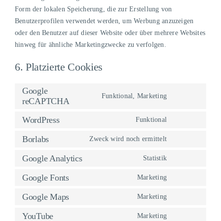
Form der lokalen Speicherung, die zur Erstellung von
Benutzerprofilen verwendet werden, um Werbung anzuzeigen
oder den Benutzer auf dieser Website oder über mehrere Websites
hinweg für ähnliche Marketingzwecke zu verfolgen.
6. Platzierte Cookies
Google
Funktional, Marketing
reCAPTCHA
Consent
to
WordPress
Funktional
service
Consent
google-
to
Borlabs
Zweck wird noch ermittelt
Consent
recaptcha
service
to
Google Analytics
Statistik
wordpress
Consent
service
to
Google Fonts
Marketing
borlabs
Consent
service
to
Google Maps
Marketing
google-
Consent
service
analytics
to
YouTube
Marketing
google-