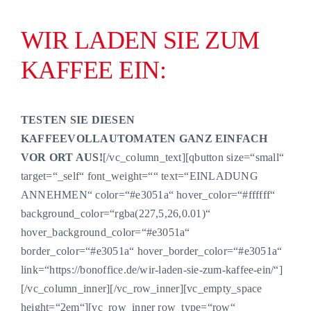
WIR LADEN SIE ZUM
KAFFEE EIN:
TESTEN SIE DIESEN
KAFFEEVOLLAUTOMATEN GANZ EINFACH
VOR ORT AUS!
[/vc_column_text][qbutton size=“small“
target=“_self“ font_weight=““ text=“EINLADUNG
ANNEHMEN“ color=“#e3051a“ hover_color=“#ffffff“
background_color=“rgba(227,5,26,0.01)“
hover_background_color=“#e3051a“
border_color=“#e3051a“ hover_border_color=“#e3051a“
link=“https://bonoffice.de/wir-laden-sie-zum-kaffee-ein/“]
[/vc_column_inner][/vc_row_inner][vc_empty_space
height=“2em“][vc_row_inner row_type=“row“