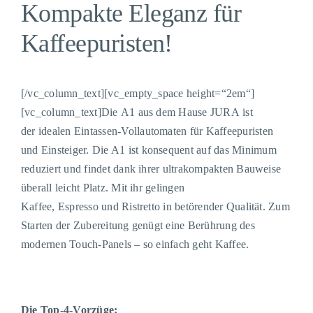
Kompakte Eleganz für
Kaffeepuristen
!
[/vc_column_text][vc_empty_space height=“2em“]
[vc_column_text]
Die
A1
aus dem Hause
JURA
ist
der
idealen
Eintassen
-Vollautomaten
für Kaffeepuristen
und Einsteiger
.
Die A1
ist konsequent auf das Minimum
reduziert und findet dank
ihrer
ultrakompakten Bauweise
überall leicht Platz. Mit ih
r
gelingen
Kaffee
,
Espresso
und
Ristretto in betörender Qualität. Zum
Starten der Zubereitung
genügt
eine Berührung des
modernen Touch-Panels
– so einfach geht Kaffee.
Die Top-4-Vorzüge: