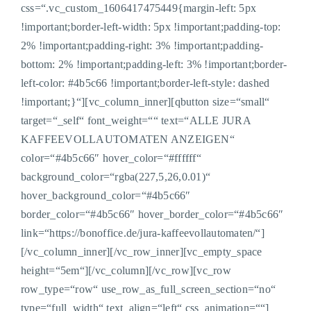
css=“.vc_custom_1606417475449{margin-left: 5px
!important;border-left-width: 5px !important;padding-top:
2% !important;padding-right: 3% !important;padding-
bottom: 2% !important;padding-left: 3% !important;border-
left-color: #4b5c66 !important;border-left-style: dashed
!important;}“][vc_column_inner][qbutton size=“small“
target=“_self“ font_weight=““ text=“ALLE JURA
KAFFEEVOLLAUTOMATEN ANZEIGEN“
color=“#4b5c66″ hover_color=“#ffffff“
background_color=“rgba(227,5,26,0.01)“
hover_background_color=“#4b5c66″
border_color=“#4b5c66″ hover_border_color=“#4b5c66″
link=“https://bonoffice.de/jura-kaffeevollautomaten/“]
[/vc_column_inner][/vc_row_inner][vc_empty_space
height=“5em“][/vc_column][/vc_row][vc_row
row_type=“row“ use_row_as_full_screen_section=“no“
type=“full_width“ text_align=“left“ css_animation=““]