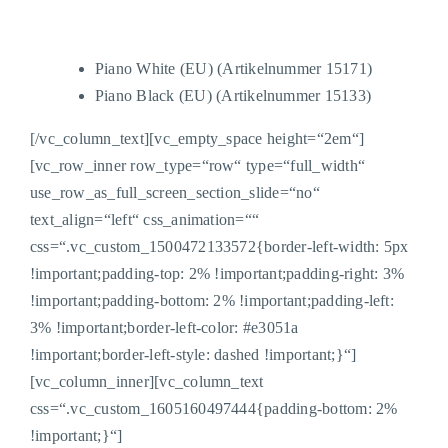
Piano
White
(EU)
(Artikelnummer
15171
)
Piano Black
(EU)
(Artikelnummer 15133)
[/vc_column_text][vc_empty_space height=“2em“]
[vc_row_inner row_type=“row“ type=“full_width“
use_row_as_full_screen_section_slide=“no“
text_align=“left“ css_animation=““
css=“.vc_custom_1500472133572{border-left-width: 5px
!important;padding-top: 2% !important;padding-right: 3%
!important;padding-bottom: 2% !important;padding-left:
3% !important;border-left-color: #e3051a
!important;border-left-style: dashed !important;}“]
[vc_column_inner][vc_column_text
css=“.vc_custom_1605160497444{padding-bottom: 2%
!important;}“]