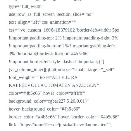
type=“full_width“
use_row_as_full_screen_section_slide=“no“
text_align=“left“ css_animation=““
css=“.vc_custom_1606418379102{border-left-width: 5px
!important;padding-top: 2% !important;padding-right: 3%
!important;padding-bottom: 2% !important;padding-left:
3% !important;border-left-color: #4b5c66
!important;border-left-style: dashed !important;}“]
[vc_column_inner][qbutton size=“small“ target=“_self“
font_weight=““ text=“ALLE JURA
KAFFEEVOLLAUTOMATEN ANZEIGEN“
color=“#4b5c66″ hover_color=“#ffffff“
background_color=“rgba(227,5,26,0.01)“
hover_background_color=“#4b5c66″
border_color=“#4b5c66″ hover_border_color=“#4b5c66″
link=“https://bonoffice.de/jura-kaffeevollautomaten/“]