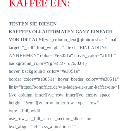
KAFFEE EIN:
TESTEN SIE DIESEN
KAFFEEVOLLAUTOMATEN GANZ EINFACH
VOR ORT AUS!
[/vc_column_text][qbutton size=“small“
target=“_self“ font_weight=““ text=“EINLADUNG
ANNEHMEN“ color=“#e3051a“ hover_color=“#ffffff“
background_color=“rgba(227,5,26,0.01)“
hover_background_color=“#e3051a“
border_color=“#e3051a“ hover_border_color=“#e3051a“
link=“https://bonoffice.de/wir-laden-sie-zum-kaffee-ein/“]
[/vc_column_inner][/vc_row_inner][vc_empty_space
height=“5em“][vc_row_inner row_type=“row“
type=“full_width“
use_row_as_full_screen_section_slide=“no“
text_align=“left“ css_animation=““