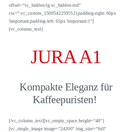
offset=“vc_hidden-lg vc_hidden-md“
css=“.vc_custom_1500542259552{padding-right: 60px
!important;padding-left: 65px !important;}“]
[vc_column_text]
JURA A1
Kompakte Eleganz für
Kaffeepuristen
!
[/vc_column_text][vc_empty_space height=“40″]
[vc_single_image image=“24200″ img_size=“full“