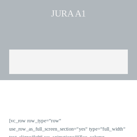
Skip
JURA A1
to
content
[vc_row row_type=“row“
use_row_as_full_screen_section=“yes“ type=“full_width“