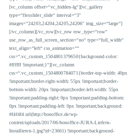
[vc_column offset=“vc_hidden-lg“][vc_gallery
type=“flexslider_slide“ interval=“3″
images=“24203,24204,24205,24206″ img_size=“large“]
[/vc_column][/vc_row][vc_row row_type=“row“
use_row_as_full_screen_section=“no“ type=“full_width“
text_align=“left“ css_animation=““
css=“.vc_custom_1504801379650{background-color:
#ffffff !important;}“][vc_column
css=“.vc_custom_1504800784071{border-top-width: 40px
!important;border-right-width: 55px !important;border-
bottom-width: 20px !important;border-left-width: 55px
!important;padding-right: 0px !important;padding-bottom:
0px !important;padding-left: 0px !important;background:
#f4f4f4 url(http://bonoffice.de/wp-
content/uploads/2017/06/bonoffice-JURA-Liefern-
Installieren-1.jpg?id=23661) !important;background-