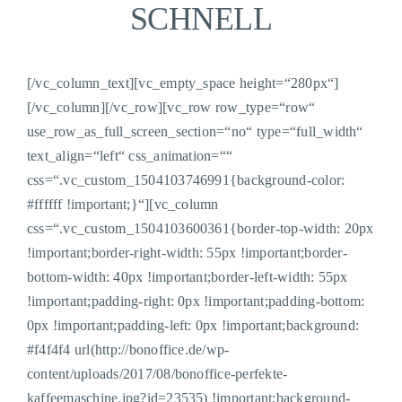
SCHNELL
[/vc_column_text][vc_empty_space height=“280px“]
[/vc_column][/vc_row][vc_row row_type=“row“
use_row_as_full_screen_section=“no“ type=“full_width“
text_align=“left“ css_animation=““
css=“.vc_custom_1504103746991{background-color:
#ffffff !important;}“][vc_column
css=“.vc_custom_1504103600361{border-top-width: 20px
!important;border-right-width: 55px !important;border-
bottom-width: 40px !important;border-left-width: 55px
!important;padding-right: 0px !important;padding-bottom:
0px !important;padding-left: 0px !important;background:
#f4f4f4 url(http://bonoffice.de/wp-
content/uploads/2017/08/bonoffice-perfekte-
kaffeemaschine.jpg?id=23535) !important;background-