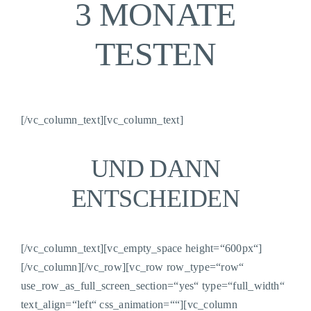
3 MONATE
TESTEN
[/vc_column_text][vc_column_text]
UND DANN
ENTSCHEIDEN
[/vc_column_text][vc_empty_space height=“600px“]
[/vc_column][/vc_row][vc_row row_type=“row“
use_row_as_full_screen_section=“yes“ type=“full_width“
text_align=“left“ css_animation=““][vc_column