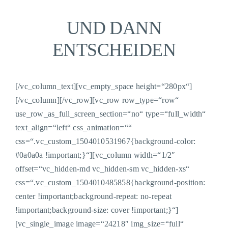
UND DANN
ENTSCHEIDEN
[/vc_column_text][vc_empty_space height=“280px“]
[/vc_column][/vc_row][vc_row row_type=“row“
use_row_as_full_screen_section=“no“ type=“full_width“
text_align=“left“ css_animation=““
css=“.vc_custom_1504010531967{background-color:
#0a0a0a !important;}“][vc_column width=“1/2″
offset=“vc_hidden-md vc_hidden-sm vc_hidden-xs“
css=“.vc_custom_1504010485858{background-position:
center !important;background-repeat: no-repeat
!important;background-size: cover !important;}“]
[vc_single_image image=“24218″ img_size=“full“