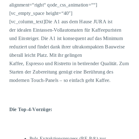
alignment=“right“ qode_css_animation=““]
[vc_empty_space height=“40″]
[vc_column_text]
Die
A1
aus dem Hause
JURA
ist
der
idealen
Eintassen
-Vollautomaten
für Kaffeepuristen
und Einsteiger
.
Die A1
ist konsequent auf das Minimum
reduziert und findet dank
ihrer
ultrakompakten Bauweise
überall leicht Platz. Mit ih
r
gelingen
Kaffee
,
Espresso
und
Ristretto in betörender Qualität. Zum
Starten der Zubereitung
genügt
eine Berührung des
modernen Touch-Panels
– so einfach geht Kaffee.
Die Top-4-Vorzüge:
Puls-Extraktionsprozess (P.E.P.®) zur