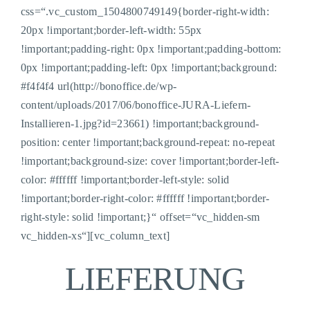
css=“.vc_custom_1504800749149{border-right-width:
20px !important;border-left-width: 55px
!important;padding-right: 0px !important;padding-bottom:
0px !important;padding-left: 0px !important;background:
#f4f4f4 url(http://bonoffice.de/wp-
content/uploads/2017/06/bonoffice-JURA-Liefern-
Installieren-1.jpg?id=23661) !important;background-
position: center !important;background-repeat: no-repeat
!important;background-size: cover !important;border-left-
color: #ffffff !important;border-left-style: solid
!important;border-right-color: #ffffff !important;border-
right-style: solid !important;}“ offset=“vc_hidden-sm
vc_hidden-xs“][vc_column_text]
LIEFERUNG