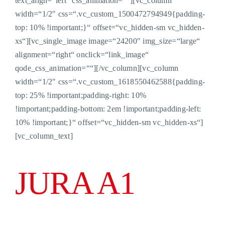
text_align=“left“ css_animation=““][vc_column
width=“1/2″ css=“.vc_custom_1500472794949{padding-
top: 10% !important;}“ offset=“vc_hidden-sm vc_hidden-
xs“][vc_single_image image=“24200″ img_size=“large“
alignment=“right“ onclick=“link_image“
qode_css_animation=““][/vc_column][vc_column
width=“1/2″ css=“.vc_custom_1618550462588{padding-
top: 25% !important;padding-right: 10%
!important;padding-bottom: 2em !important;padding-left:
10% !important;}“ offset=“vc_hidden-sm vc_hidden-xs“]
[vc_column_text]
JURA A1