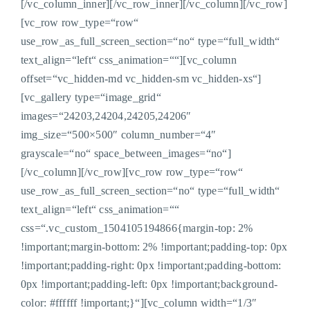
[/vc_column_inner][/vc_row_inner][/vc_column][/vc_row]
[vc_row row_type=“row“
use_row_as_full_screen_section=“no“ type=“full_width“
text_align=“left“ css_animation=““][vc_column
offset=“vc_hidden-md vc_hidden-sm vc_hidden-xs“]
[vc_gallery type=“image_grid“
images=“24203,24204,24205,24206″
img_size=“500×500″ column_number=“4″
grayscale=“no“ space_between_images=“no“]
[/vc_column][/vc_row][vc_row row_type=“row“
use_row_as_full_screen_section=“no“ type=“full_width“
text_align=“left“ css_animation=““
css=“.vc_custom_1504105194866{margin-top: 2%
!important;margin-bottom: 2% !important;padding-top: 0px
!important;padding-right: 0px !important;padding-bottom:
0px !important;padding-left: 0px !important;background-
color: #ffffff !important;}“][vc_column width=“1/3″