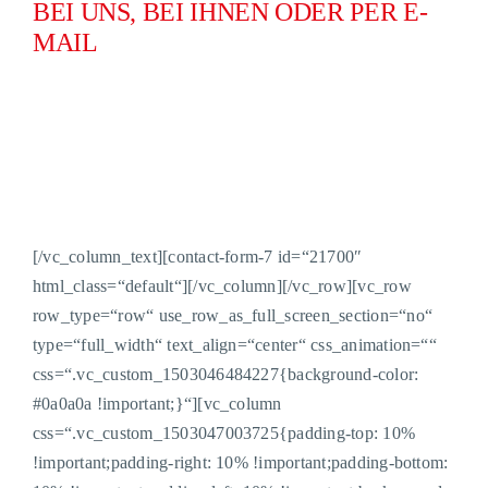
BEI UNS, BEI IHNEN ODER PER E-
MAIL
Einfach die Felder ausfüllen und abschicken. Wir melden uns
schnell zurück.
Unser Versprechen:
nur Beratung, kein Newsletter.
[/vc_column_text][contact-form-7 id=“21700″
html_class=“default“][/vc_column][/vc_row][vc_row
row_type=“row“ use_row_as_full_screen_section=“no“
type=“full_width“ text_align=“center“ css_animation=““
css=“.vc_custom_1503046484227{background-color:
#0a0a0a !important;}“][vc_column
css=“.vc_custom_1503047003725{padding-top: 10%
!important;padding-right: 10% !important;padding-bottom: