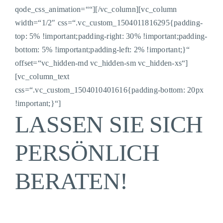
qode_css_animation=““][/vc_column][vc_column
width=“1/2″ css=“.vc_custom_1504011816295{padding-
top: 5% !important;padding-right: 30% !important;padding-
bottom: 5% !important;padding-left: 2% !important;}“
offset=“vc_hidden-md vc_hidden-sm vc_hidden-xs“]
[vc_column_text
css=“.vc_custom_1504010401616{padding-bottom: 20px
!important;}“]
LASSEN SIE SICH
PERSÖNLICH
BERATEN!