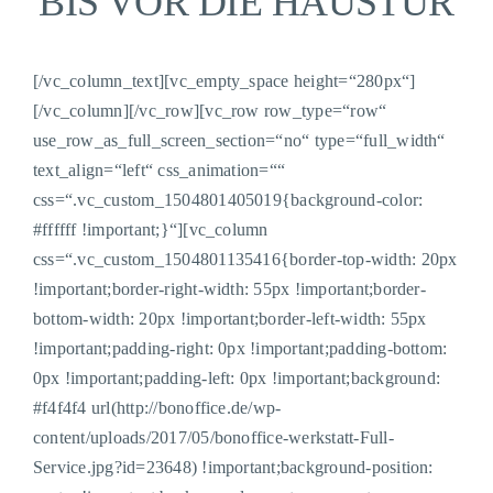
BIS VOR DIE HAUSTÜR
[/vc_column_text][vc_empty_space height=“280px“]
[/vc_column][/vc_row][vc_row row_type=“row“
use_row_as_full_screen_section=“no“ type=“full_width“
text_align=“left“ css_animation=““
css=“.vc_custom_1504801405019{background-color:
#ffffff !important;}“][vc_column
css=“.vc_custom_1504801135416{border-top-width: 20px
!important;border-right-width: 55px !important;border-
bottom-width: 20px !important;border-left-width: 55px
!important;padding-right: 0px !important;padding-bottom:
0px !important;padding-left: 0px !important;background:
#f4f4f4 url(http://bonoffice.de/wp-
content/uploads/2017/05/bonoffice-werkstatt-Full-
Service.jpg?id=23648) !important;background-position: