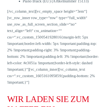
Piano Black
(EU)
(Artikelnummer 15133)
[/vc_column_text][vc_empty_space height=“3em“]
[vc_row_inner row_type=“row“ type=“full_width“
use_row_as_full_screen_section_slide=“no“
text_align=“left“ css_animation=““
css=“.vc_custom_1500541928016{margin-left: 5px
!important;border-left-width: 5px !important;padding-top:
2% !important;padding-right: 3% !important;padding-
bottom: 2% !important;padding-left: 3% !important;border-
left-color: #e3051a !important;border-left-style: dashed
!important;}“][vc_column_inner][vc_column_text
css=“.vc_custom_1605161095859{padding-bottom: 2%
!important;}“]
WIR LADEN SIE ZUM