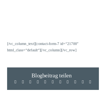
Einfach die Felder ausfüllen und abschicken.
Wir melden uns schnell zurück.
Unser Versprechen:
nur Beratung, kein Newsletter!
[/vc_column_text][contact-form-7 id=“21700″
html_class=“default“][/vc_column][/vc_row]
Blogbeitrag teilen